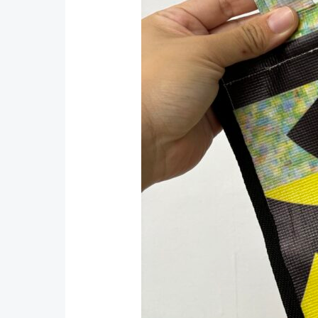
歌
劇
院：
讓
廢
棄
帆
布
重
獲
新
生，
充
滿
驚