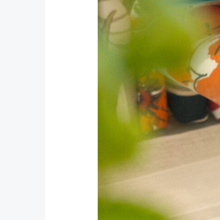
名
行
動】
風
雨
後
的
溫
柔
力
量：
多
加
思
所