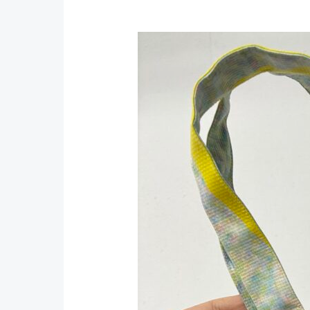
【永
續
客
製
化】
多
加
思
所
x
臺
中
國
家