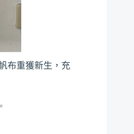
棄帆布重獲新生，充
e