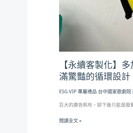
豔
的
循
環
設
計
【永續客製化】多
滿驚豔的循環設計
ESG
VIP 專屬禮品
台中國家歌劇院
巨大的廣告帆布，卸下後只能是廢棄物嗎？
閱讀全文 »