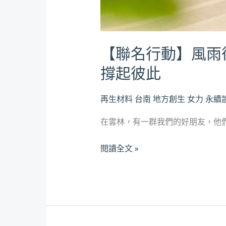
x
雲
林
創
【聯名行動】風雨
樂
撐起彼此
子，
用
再生材料
台南
地方創生
女力
永續
永
續
在雲林，有一群我們的好朋友，他們
設
閱讀全文 »
計
撐
起
彼
此