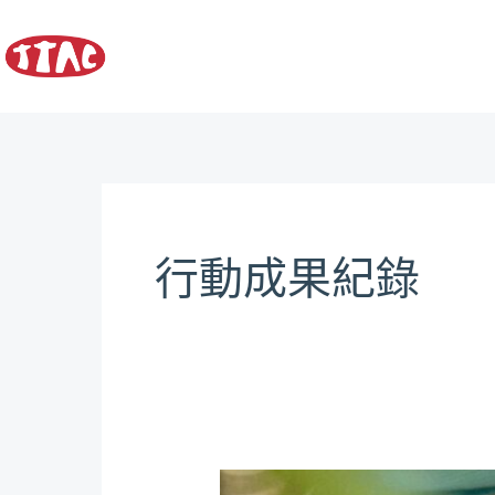
跳
至
主
要
內
容
行動成果紀錄
【聯