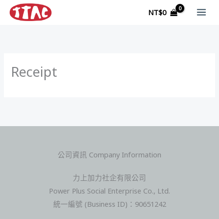
跳
NT$
0
至
主
要
內
Receipt
容
公司資訊 Company Information
力上加力社企有限公司
Power Plus Social Enterprise Co., Ltd.
統一編號 (Business ID)：90651242