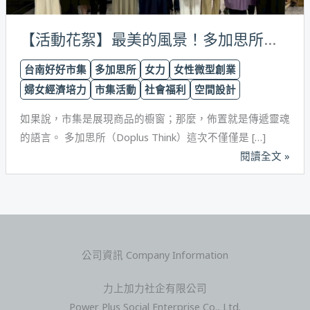
風
景！
【活動花絮】最美的風景！多加思所操刀「台南好好市集」佈置，用設計與熱情點亮 50+ 女力舞台
多
台南好好市集
多加思所
女力
女性微型創業
加
婦女經濟培力
市集活動
社會福利
空間設計
思
所
如果說，市集是展現商品的櫥窗；那麼，佈置就是傳遞靈魂
操
的語言。 多加思所（Doplus Think）這次不僅僅是 […]
刀
閱讀全文 »
「台
南
好
好
市
公司資訊 Company Information
集」
佈
力上加力社企有限公司
置，
Power Plus Social Enterprise Co., Ltd.