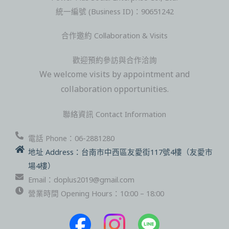
用
統一編號 (Business ID)：90651242
設
計
合作邀約 Collaboration & Visits
與
熱
歡迎預約參訪與合作洽詢
情
We welcome visits by appointment and
點
collaboration opportunities.
亮
50+
聯絡資訊 Contact Information
女
電話 Phone：06-2881280
力
地址 Address：台南市中西區友愛街117號4樓（友愛市
舞
場4樓）
台
Email：doplus2019@gmail.com
營業時間 Opening Hours：10:00 – 18:00