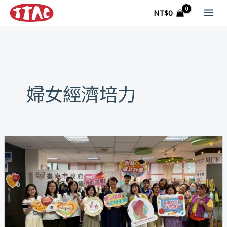
跳
NT$
0
至
主
要
內
容
婦女經濟培力
【活
動
花
絮】
最
美
的